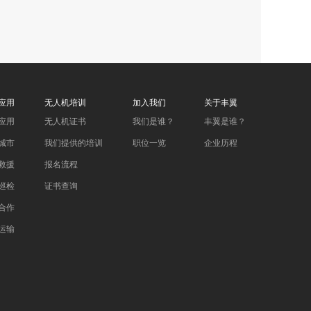
应用
无人机培训
加入我们
关于丰翼
应用
无人机证书
我们是谁？
丰翼是谁？
城市
我们提供的培训
职位一览
企业历程
救援
报名流程
巡检
证书查询
合作
运输