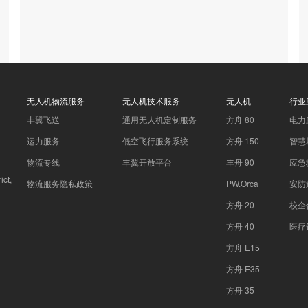
无人机物流服务
无人机技术服务
无人机
行业
丰翼飞送
通用无人机定制服务
方舟 80
电力
运力服务
低空飞行服务系统
方舟 150
智慧
物流专线
丰翼开放平台
丰舟 90
应急
ct,
物流服务隐私政策
PW.Orca
安防
方舟 20
校企
方舟 40
医疗
方舟 E15
方舟 E35
方舟 35