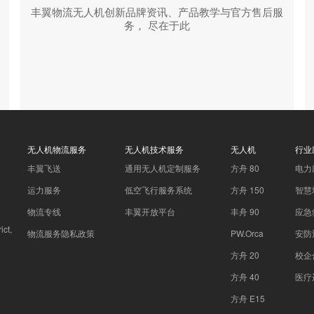
丰翼物流无人机创新品牌资讯、产品教学与官方售后服
务， 尽在于此
无人机物流服务
无人机技术服务
无人机
行业
丰翼飞送
通用无人机定制服务
方舟 80
电力
运力服务
低空飞行服务系统
方舟 150
智慧
物流专线
丰翼开放平台
丰舟 90
应急
ct,
物流服务隐私政策
PW.Orca
安防
方舟 20
校企
方舟 40
医疗
方舟 E15