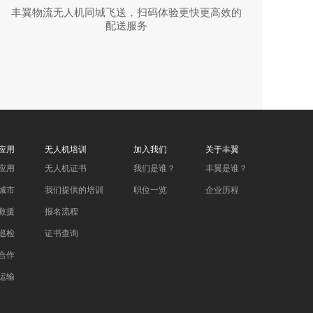
丰翼物流无人机同城飞送，扫码体验更快更高效的
配送服务
应用
无人机培训
加入我们
关于丰翼
应用
无人机证书
我们是谁？
丰翼是谁？
城市
我们提供的培训
职位一览
企业历程
救援
报名流程
巡检
证书查询
合作
运输